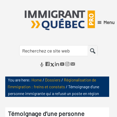
Skip
Skip
Skip
Skip
to
to
to
to
primary
main
primary
footer
Menu
navigation
content
sidebar
Immigrant
Québec
Recherchez
Pro
ce
site
web
You are here:
Home
/
Dossiers
/
Régionalisation de
l’immigration : freins et constats
/
Témoignage d’une
personne immigrante qui a refusé un poste en région
Témoignage d’une personne