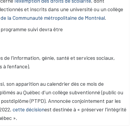
oncerne
l’exemption des droits de scolarité
, dont
ectionnés et inscrits dans une université ou un collège
 de la Communauté métropolitaine de Montréal
.
le programme suivi devra être
s de l’information, génie, santé et services sociaux,
 à l’enfance).
ssi, son apparition au calendrier dès ce mois de
iplômés au Québec d’un collège subventionné (public ou
il postdiplôme (PTPD). Annoncée conjointement par les
 2022,
cette décision
est destinée à « préserver l’intégrité
uébec ».