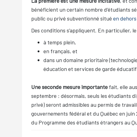
La première est une mesure incitative
, et c
bénéficient un certain nombre d’étudiants sél
public ou privé subventionné situé
en dehors
Des conditions s’appliquent. En particulier, 
à temps plein,
en français, et
dans un domaine prioritaire (technologie
éducation et services de garde éducatifs
Une seconde mesure importante
fait, elle au
septembre : désormais, seuls les étudiants d
privé) seront admissibles au permis de trava
gouvernements fédéral et du Québec en juin
du Programme des étudiants étrangers au Q