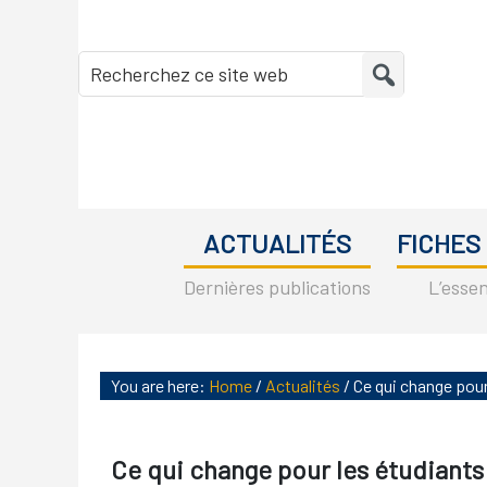
Skip
Skip
Skip
Skip
to
to
to
to
Recherchez
primary
main
primary
footer
ce
navigation
content
sidebar
site
web
ACTUALITÉS
FICHES
Dernières publications
L’essen
You are here:
Home
/
Actualités
/
Ce qui change pour
Ce qui change pour les étudiants