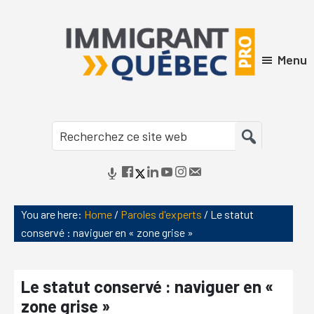
Skip
Skip
Skip
Skip
to
to
to
to
primary
main
primary
footer
Menu
navigation
content
sidebar
Immigrant
Québec
Pro
You are here:
Home
/
Paroles d'experts
/
Le statut
conservé : naviguer en « zone grise »
Le statut conservé : naviguer en «
zone grise »