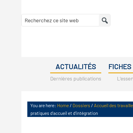
Skip
Skip
Skip
Skip
to
to
to
to
Recherchez
primary
main
primary
footer
ce
navigation
content
sidebar
site
web
ACTUALITÉS
FICHES
Dernières publications
L’essen
You are here:
Home
/
Dossiers
/
Accueil des travaill
pratiques d’accueil et d’intégration