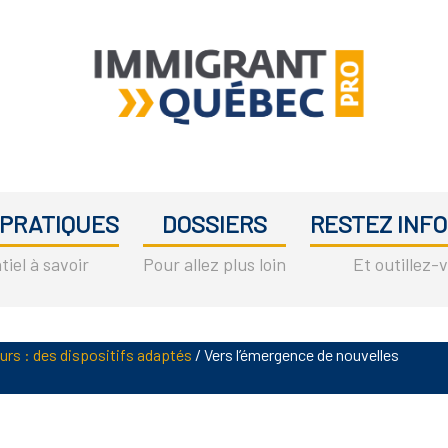
Immigrant
L'immigration
Québec
au
Pro
 PRATIQUES
DOSSIERS
RESTEZ INFO
Québec
entre
tiel à savoir
Pour allez plus loin
Et outillez-
professionnels
eurs : des dispositifs adaptés
/
Vers l’émergence de nouvelles