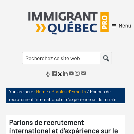
Skip
Skip
Skip
Skip
to
to
to
to
primary
main
primary
footer
Menu
navigation
content
sidebar
Immigrant
Québec
Recherchez
Pro
ce
site
web
You are here:
Home
/
Paroles d'experts
/
Parlons de
recrutement international et d’expérience sur le terrain
Parlons de recrutement
international et d’expérience sur le