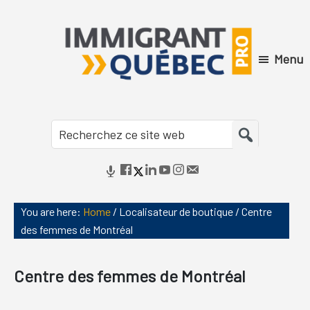
Skip
Skip
Skip
Skip
to
to
to
to
primary
main
primary
footer
Menu
navigation
content
sidebar
Immigrant
Québec
Recherchez
Pro
ce
site
web
You are here:
Home
/
Localisateur de boutique
/
Centre
des femmes de Montréal
Centre des femmes de Montréal