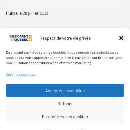
Publié le
28 juillet 2021
Primary
Respect de votre vie privée
Sidebar
En cliquant sur « Accepter les cookies », vous consentez le stockage de
cookies sur votre appareil pour améliorer la navigation sur le site, analyser
son utilisation et contribuer à nos efforts de marketing.
Footer
Gérer les services
Qui sommes-nous ?
Accepter les cookies
Nous contacter
Refuser
Politique de confidentialité
Paramètres des cookies
© Immigrantquebec © 2011–2026 - Tous droits réservés