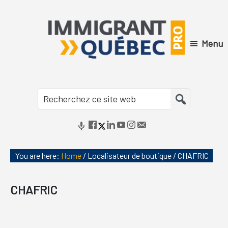
Skip
Skip
Skip
Skip
to
to
to
to
primary
main
primary
footer
Menu
navigation
content
sidebar
Immigrant
Québec
Recherchez
Pro
ce
site
web
You are here:
Home
/
Localisateur de boutique
/
CHAFRIC
CHAFRIC