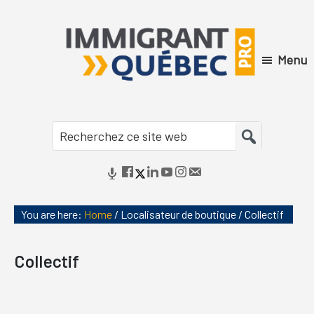
Skip
Skip
Skip
Skip
to
to
to
to
primary
main
primary
footer
Menu
navigation
content
sidebar
Immigrant
Québec
Recherchez
Pro
ce
site
web
You are here:
Home
/
Localisateur de boutique
/
Collectif
Collectif