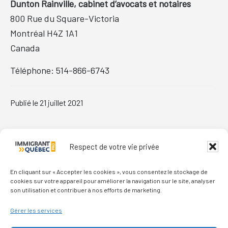
Dunton Rainville, cabinet d’avocats et notaires
800 Rue du Square-Victoria
Montréal
H4Z 1A1
Canada
Téléphone:
514-866-6743
Publié le
21 juillet 2021
Primary
Respect de votre vie privée
Sidebar
En cliquant sur « Accepter les cookies », vous consentez le stockage de
cookies sur votre appareil pour améliorer la navigation sur le site, analyser
son utilisation et contribuer à nos efforts de marketing.
Footer
Gérer les services
Qui sommes-nous ?