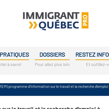
Immigrant
L'immigration
Québec
au
Pro
 PRATIQUES
DOSSIERS
RESTEZ INFO
Québec
entre
tiel à savoir
Pour allez plus loin
Et outillez-
professionnels
EM (programme d’information sur le travail et la recherche d’emploi
ur le travail et la recherche d’emploi à