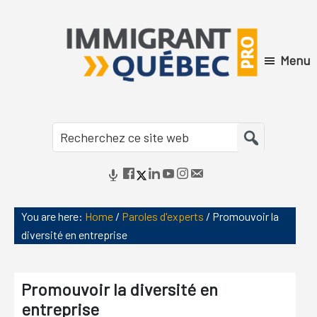
Skip
Skip
Skip
Skip
to
to
to
to
primary
main
primary
footer
Menu
navigation
content
sidebar
Immigrant
Québec
Recherchez
Pro
ce
site
web
You are here:
Home
/
Paroles d'experts
/
Promouvoir la
diversité en entreprise
Promouvoir la diversité en
entreprise