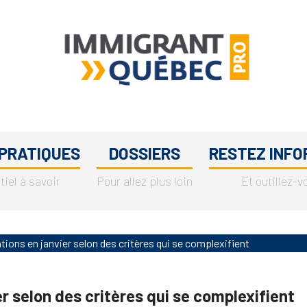
Immigrant
L'immigration
Québec
au
Pro
 PRATIQUES
DOSSIERS
RESTEZ INFO
Québec
entre
tiel à savoir
Pour allez plus loin
Et outillez-v
professionnels
tions en janvier selon des critères qui se complexifient
er selon des critères qui se complexifient