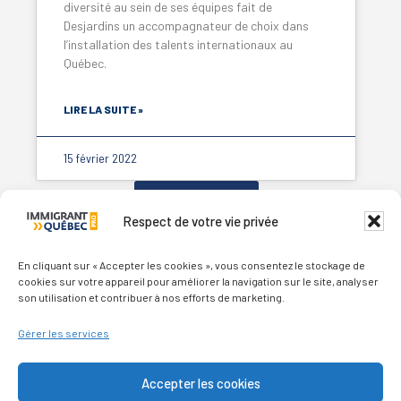
diversité au sein de ses équipes fait de
Desjardins un accompagnateur de choix dans
l’installation des talents internationaux au
Québec.
LIRE LA SUITE »
15 février 2022
En voir plus...
Respect de votre vie privée
En cliquant sur « Accepter les cookies », vous consentez le stockage de
cookies sur votre appareil pour améliorer la navigation sur le site, analyser
son utilisation et contribuer à nos efforts de marketing.
Gérer les services
Qui sommes-nous ?
Accepter les cookies
Nous contacter